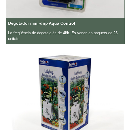
Degotador mini-drip Aqua Control
La freqüència de degoteig és de 4l/h. Es venen en paquets de 25
unitats.