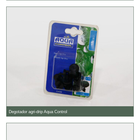
Degotador agri-drip Aqua Control